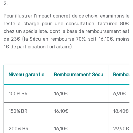
2.
Pour illustrer l’impact concret de ce choix, examinons le
reste à charge pour une consultation facturée 80€
chez un spécialiste, dont la base de remboursement est
de 23€ (la Sécu en rembourse 70%, soit 16,10€, moins
1€ de participation forfaitaire).
Niveau garantie
Remboursement Sécu
Rembour
100% BR
16,10€
6,90€
150% BR
16,10€
18,40€
200% BR
16,10€
29,90€