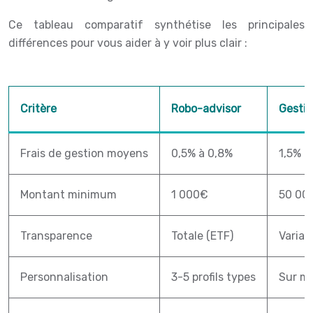
Ce tableau comparatif synthétise les principales
différences pour vous aider à y voir plus clair :
Critère
Robo-advisor
Gestio
Frais de gestion moyens
0,5% à 0,8%
1,5% à
Montant minimum
1 000€
50 00
Transparence
Totale (ETF)
Variab
Personnalisation
3-5 profils types
Sur m